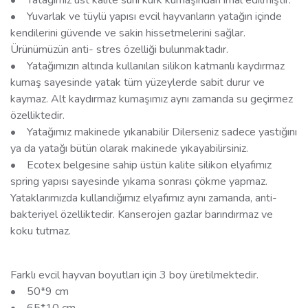
• Yatağımız üst kalite suni kürk kumaşından imal edilmiştir.
• Yuvarlak ve tüylü yapısı evcil hayvanların yatağın içinde
kendilerini güvende ve sakin hissetmelerini sağlar.
Ürünümüzün anti- stres özelliği bulunmaktadır.
• Yatağımızın altında kullanılan silikon katmanlı kaydırmaz
kumaş sayesinde yatak tüm yüzeylerde sabit durur ve
kaymaz. Alt kaydırmaz kumaşımız aynı zamanda su geçirmez
özelliktedir.
• Yatağımız makinede yıkanabilir Dilerseniz sadece yastığını
ya da yatağı bütün olarak makinede yıkayabilirsiniz.
• Ecotex belgesine sahip üstün kalite silikon elyafımız
spring yapısı sayesinde yıkama sonrası çökme yapmaz.
Yataklarımızda kullandığımız elyafımız aynı zamanda, anti-
bakteriyel özelliktedir. Kanserojen gazlar barındırmaz ve
koku tutmaz.
Farklı evcil hayvan boyutları için 3 boy üretilmektedir.
• 50*9 cm