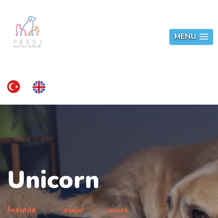
MENU
Unicorn
Anasayfa
-
Ürünler
-
Unicorn